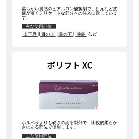
柔らかい質感のヒアルロン酸製剤で、目元など皮
膚が薄くデリケートな部分への注入に適していま
す。
主な使用部位
など
上下唇
目の上
目の下
涙袋
ボリフト XC
ボルベラよりも硬さのある製剤で、比較的柔らか
さのある部位で使用します。
主な使用部位