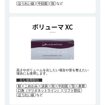
など
ほうれい線
中顔面
頬
ボリューマ XC
高さやボリュームを出したい場合や形を整えたい
場合にも使用します。
主な使用部位
額
こめかみ
涙袋
頬
中顔面
顎
鼻唇
口角（マリオネットライン）
リフト部位
など
ほうれい線