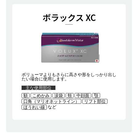
ボラックス XC
ボリューマよりもさらに高さや形をしっかり出し
たい場合に使用します。
主な使用部位
額
こめかみ
涙袋
頬
中顔面
顎
口角（マリオネットライン）
リフト部位
など
ほうれい線