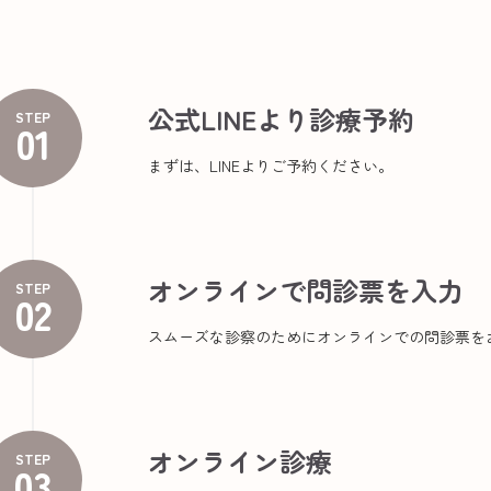
公式LINEより診療予約
STEP
01
まずは、LINEよりご予約ください。
オンラインで問診票を入力
STEP
02
スムーズな診察のためにオンラインでの問診票を
オンライン診療
STEP
03