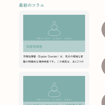
最新のコラム
双極性障害
双極性障害（Bipolar Disorder）は、気分の極端な変
動が特徴的な精神疾患です。この病気は、主に2つの
異なるエピソード、すなわち「躁状態」と「うつ状
態…