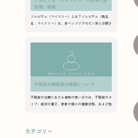
ゾルピデム（マイスリー）の効果と副
作用、特徴
ゾルピデム（マイスリー）とは？ゾルピデム（商品
名：マイスリー）は、非ベンゾジアゼピン系に分類さ
れる睡眠薬になります。ベンゾジアゼ…
不眠症の睡眠薬の種類について
不眠症の治療における薬物の使い分けは、不眠症のタ
イプ、症状の重さ、患者の個々の健康状態、および他
の服用中の薬剤に依存します。主要な睡眠薬の種類と
それらの特徴を以…
カテゴリー