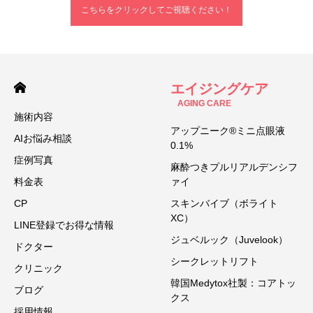
こちらをクリックしてご視聴ください！
エイジングケア
AGING CARE
施術内容
アップニーク®ミニ点眼液
AIお悩み相談
0.1%
症例写真
麻酔つきプルリアルデンシフ
料金表
ァイ
CP
スキンバイブ（ボライト
XC）
LINE登録でお得な情報
ジュベルック（Juvelook）
ドクター
シークレットリフト
クリニック
韓国Medytox社製：コアトッ
ブログ
クス
採用情報