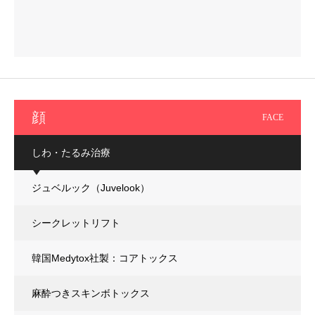
顔
FACE
しわ・たるみ治療
ジュベルック（Juvelook）
シークレットリフト
韓国Medytox社製：コアトックス
麻酔つきスキンボトックス