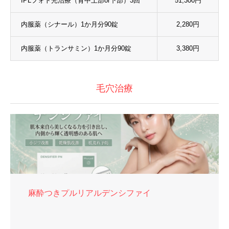
IPLフォト光治療（背中上部or下部）3回
51,300円
内服薬（シナール）1か月分90錠
2,280円
内服薬（トランサミン）1か月分90錠
3,380円
毛穴治療
麻酔つきプルリアルデンシファイ