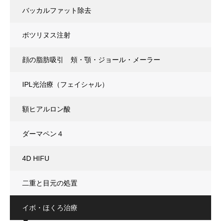
バッカルファット除去
ボツリヌス注射
顔の脂肪吸引 頬・顎・ジョール・メーラー
IPL光治療（フェイシャル）
額ヒアルロン酸
ダーマペン４
4D HIFU
二重と目元の処置
イボ・ほくろ治療