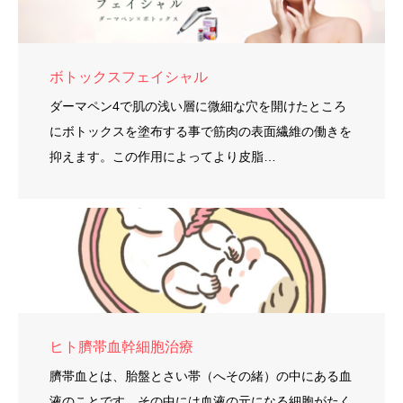
ボトックスフェイシャル
ダーマペン4で肌の浅い層に微細な穴を開けたところ
にボトックスを塗布する事で筋肉の表面繊維の働きを
抑えます。この作用によってより皮脂…
ヒト臍帯血幹細胞治療
臍帯血とは、胎盤とさい帯（へその緒）の中にある血
液のことです。その中には血液の元になる細胞がたく