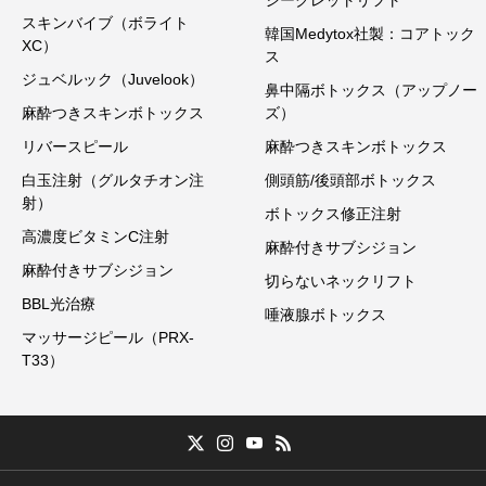
シークレットリフト
スキンバイブ（ボライト
韓国Medytox社製：コアトック
XC）
ス
ジュベルック（Juvelook）
鼻中隔ボトックス（アップノー
麻酔つきスキンボトックス
ズ）
リバースピール
麻酔つきスキンボトックス
白玉注射（グルタチオン注
側頭筋/後頭部ボトックス
射）
ボトックス修正注射
高濃度ビタミンC注射
麻酔付きサブシジョン
麻酔付きサブシジョン
切らないネックリフト
BBL光治療
唾液腺ボトックス
マッサージピール（PRX-
T33）