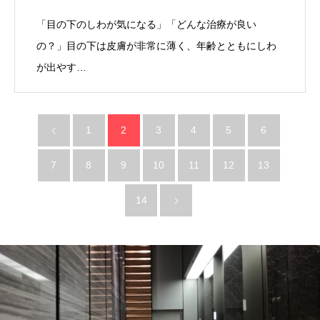
「目の下のしわが気になる」「どんな治療が良い
の？」目の下は皮膚が非常に薄く、年齢とともにしわ
が出やす…
1
2
3
4
5
6
7
8
9
10
11
12
13
14