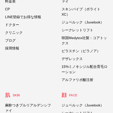
料金表
ァイ
CP
スキンバイブ（ボライト
XC）
LINE登録でお得な情報
ジュベルック（Juvelook）
ドクター
シークレットリフト
クリニック
韓国Medytox社製：コアトッ
ブログ
クス
採用情報
ビラスチン（ビラノア）
デザレックス
15%ミノキシジル配合育毛ロ
ーション
アルファリポ酸注射
肌
顔
SKIN
FACE
麻酔つきプルリアルデンシフ
ジュベルック（Juvelook）
ァイ