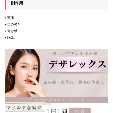
副作用
• 頭痛
• 口の渇き
• 倦怠感
• 眠気