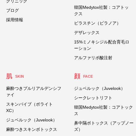
クリニック
韓国Medytox社製：コアトッ
ブログ
クス
採用情報
ビラスチン（ビラノア）
デザレックス
15%ミノキシジル配合育毛ロ
ーション
アルファリポ酸注射
肌
顔
SKIN
FACE
麻酔つきプルリアルデンシフ
ジュベルック（Juvelook）
ァイ
シークレットリフト
スキンバイブ（ボライト
韓国Medytox社製：コアトック
XC）
ス
ジュベルック（Juvelook）
鼻中隔ボトックス（アップノー
麻酔つきスキンボトックス
ズ）