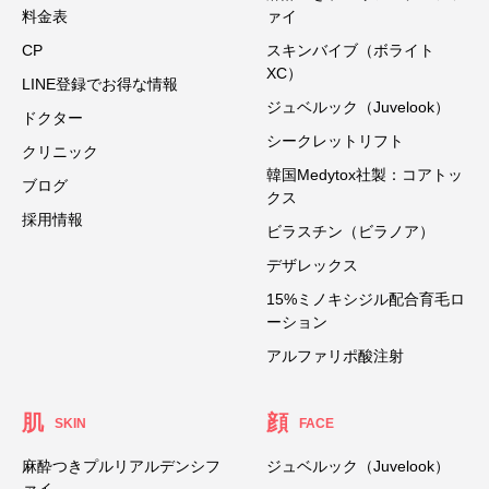
料金表
ァイ
CP
スキンバイブ（ボライト
XC）
LINE登録でお得な情報
ジュベルック（Juvelook）
ドクター
シークレットリフト
クリニック
韓国Medytox社製：コアトッ
ブログ
クス
採用情報
ビラスチン（ビラノア）
デザレックス
15%ミノキシジル配合育毛ロ
ーション
アルファリポ酸注射
肌
顔
SKIN
FACE
麻酔つきプルリアルデンシフ
ジュベルック（Juvelook）
ァイ