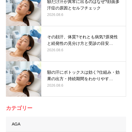
額だけ汗が異常に出るのはなぜ?顔面多
汗症の原因とセルフチェック
2026.08.6
その顔汗、体質?それとも病気?原発性
と続発性の見分け方と受診の目安…
2026.08.6
額の汗にボトックスは効く?仕組み・効
果の出方・持続期間をわかりやす…
2026.08.6
カテゴリー
AGA