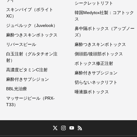
シークレットリフト
スキンバイブ（ボライト
韓国Medytox社製：コアトック
XC）
ス
ジュベルック（Juvelook）
鼻中隔ボトックス（アップノー
麻酔つきスキンボトックス
ズ）
リバースピール
麻酔つきスキンボトックス
白玉注射（グルタチオン注
側頭筋/後頭部ボトックス
射）
ボトックス修正注射
高濃度ビタミンC注射
麻酔付きサブシジョン
麻酔付きサブシジョン
切らないネックリフト
BBL光治療
唾液腺ボトックス
マッサージピール（PRX-
T33）