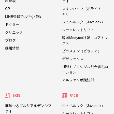
料金表
ァイ
CP
スキンバイブ（ボライト
XC）
LINE登録でお得な情報
ジュベルック（Juvelook）
ドクター
シークレットリフト
クリニック
韓国Medytox社製：コアトッ
ブログ
クス
採用情報
ビラスチン（ビラノア）
デザレックス
15%ミノキシジル配合育毛ロ
ーション
アルファリポ酸注射
肌
顔
SKIN
FACE
麻酔つきプルリアルデンシフ
ジュベルック（Juvelook）
ァイ
シークレットリフト