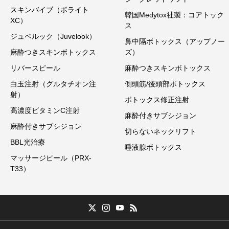
スキンバイブ（ボライト
韓国Medytox社製：コアトック
XC）
ス
ジュベルック（Juvelook）
鼻中隔ボトックス（アップノー
麻酔つきスキンボトックス
ズ）
リバースピール
麻酔つきスキンボトックス
白玉注射（グルタチオン注
側頭筋/後頭部ボトックス
射）
ボトックス修正注射
高濃度ビタミンC注射
麻酔付きサブシジョン
麻酔付きサブシジョン
切らないネックリフト
BBL光治療
唾液腺ボトックス
マッサージピール（PRX-
T33）