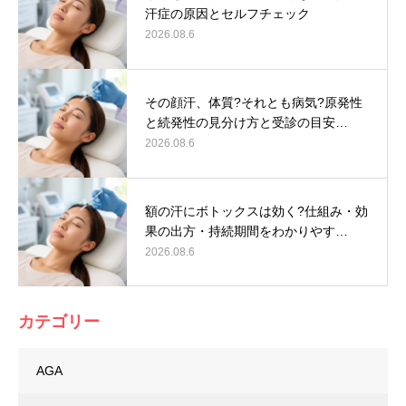
汗症の原因とセルフチェック
2026.08.6
その顔汗、体質?それとも病気?原発性
と続発性の見分け方と受診の目安…
2026.08.6
額の汗にボトックスは効く?仕組み・効
果の出方・持続期間をわかりやす…
2026.08.6
カテゴリー
AGA