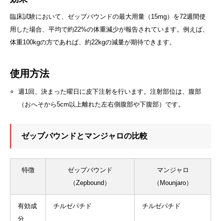
臨床試験において、ゼップバウンドの最大用量（15mg）を72週間使
用した場合、平均で約22%の体重減少が報告されています。
例えば、
体重100kgの方であれば、約22kgの減量が期待できます。
使用方法
週1回、決まった曜日に皮下注射を行います。
注射部位は、腹部
（おへそから5cm以上離れた左右側腹部や下腹部）です。
ゼップバウンドとマンジャロの比較
特徴
ゼップバウンド
マンジャロ
（Zepbound）
（Mounjaro）
有効成
チルゼパチド
チルゼパチド
分