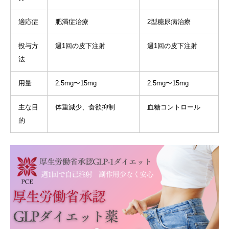
適応症
肥満症治療
2型糖尿病治療
投与方
週1回の皮下注射
週1回の皮下注射
法
用量
2.5mg〜15mg
2.5mg〜15mg
主な目
体重減少、食欲抑制
血糖コントロール
的