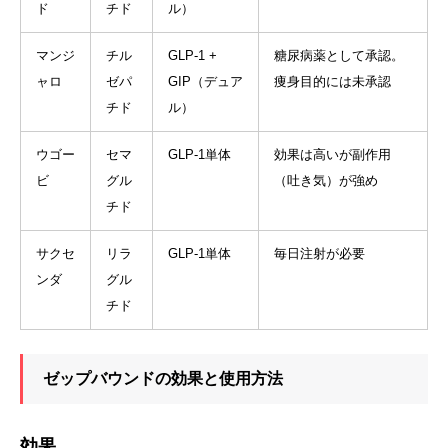
ド
チド
ル）
マンジ
チル
GLP-1 +
糖尿病薬として承認。
ャロ
ゼパ
GIP（デュア
痩身目的には未承認
チド
ル）
ウゴー
セマ
GLP-1単体
効果は高いが副作用
ビ
グル
（吐き気）が強め
チド
サクセ
リラ
GLP-1単体
毎日注射が必要
ンダ
グル
チド
ゼップバウンドの効果と使用方法
効果