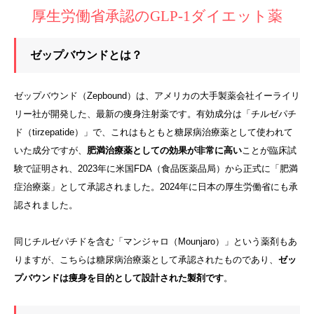
厚生労働省承認のGLP-1ダイエット薬
ゼップバウンドとは？
ゼップバウンド（Zepbound）は、アメリカの大手製薬会社イーライリ
リー社が開発した、最新の痩身注射薬です。有効成分は「チルゼパチ
ド（tirzepatide）」で、これはもともと糖尿病治療薬として使われて
いた成分ですが、
肥満治療薬としての効果が非常に高い
ことが臨床試
験で証明され、2023年に米国FDA（食品医薬品局）から正式に「肥満
症治療薬」として承認されました。2024年に日本の厚生労働省にも承
認されました。
同じチルゼパチドを含む「マンジャロ（Mounjaro）」という薬剤もあ
りますが、こちらは糖尿病治療薬として承認されたものであり、
ゼッ
プバウンドは痩身を目的として設計された製剤です
。