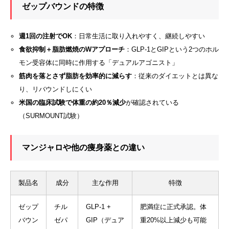
ゼップバウンドの特徴
週1回の注射でOK
：日常生活に取り入れやすく、継続しやすい
食欲抑制＋脂肪燃焼のWアプローチ
：GLP-1とGIPという2つのホル
モン受容体に同時に作用する「デュアルアゴニスト」
筋肉を落とさず脂肪を効率的に減らす
：従来のダイエットとは異な
り、リバウンドしにくい
米国の臨床試験で体重の約20％減少
が確認されている
（SURMOUNT試験）
マンジャロや他の痩身薬との違い
製品名
成分
主な作用
特徴
ゼップ
チル
GLP-1 +
肥満症に正式承認。体
バウン
ゼパ
GIP（デュア
重20%以上減少も可能