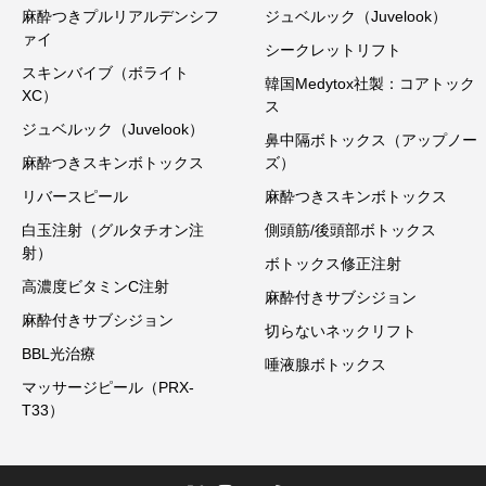
麻酔つきプルリアルデンシフ
ジュベルック（Juvelook）
ァイ
シークレットリフト
スキンバイブ（ボライト
韓国Medytox社製：コアトック
XC）
ス
ジュベルック（Juvelook）
鼻中隔ボトックス（アップノー
麻酔つきスキンボトックス
ズ）
リバースピール
麻酔つきスキンボトックス
白玉注射（グルタチオン注
側頭筋/後頭部ボトックス
射）
ボトックス修正注射
高濃度ビタミンC注射
麻酔付きサブシジョン
麻酔付きサブシジョン
切らないネックリフト
BBL光治療
唾液腺ボトックス
マッサージピール（PRX-
T33）