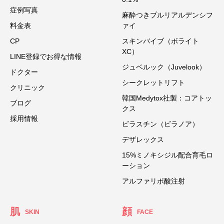
症例写真
麻酔つきプルリアルデンシフ
料金表
ァイ
CP
スキンバイブ（ボライト
XC）
LINE登録でお得な情報
ジュベルック（Juvelook）
ドクター
シークレットリフト
クリニック
韓国Medytox社製：コアトッ
ブログ
クス
採用情報
ビラスチン（ビラノア）
デザレックス
15%ミノキシジル配合育毛ロ
ーション
アルファリポ酸注射
肌
顔
SKIN
FACE