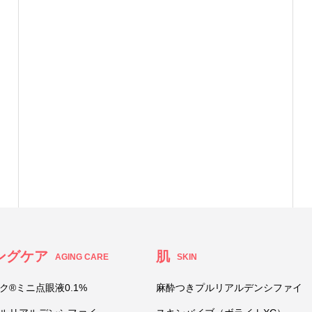
ングケア
肌
AGING CARE
SKIN
ク®ミニ点眼液0.1%
麻酔つきプルリアルデンシファイ