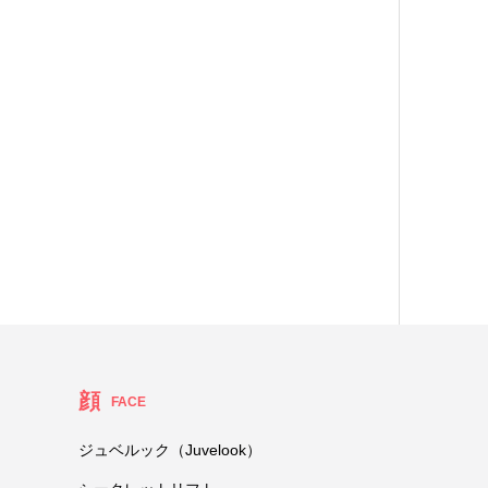
顔
FACE
ジュベルック（Juvelook）