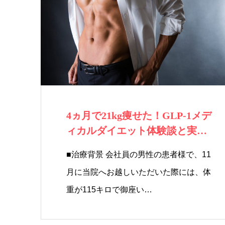
4ヵ月で21kg痩せた！GLP-1メデ
ィカルダイエット体験談と実際
の効…
■治療背景 会社員の男性の患者様で、11
月に当院へお越しいただいた際には、体
重が115キロで御座い…