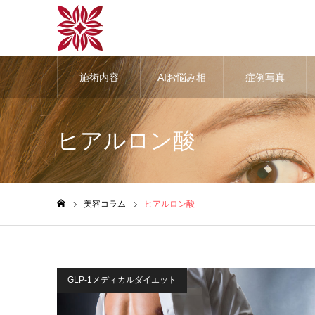
施術内容
AIお悩み相
症例写真
談
ヒアルロン酸
美容コラム
ヒアルロン酸
ホーム
GLP-1メディカルダイエット