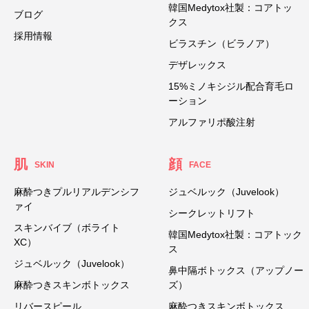
韓国Medytox社製：コアトッ
ブログ
クス
採用情報
ビラスチン（ビラノア）
デザレックス
15%ミノキシジル配合育毛ロ
ーション
アルファリポ酸注射
肌
顔
SKIN
FACE
麻酔つきプルリアルデンシフ
ジュベルック（Juvelook）
ァイ
シークレットリフト
スキンバイブ（ボライト
韓国Medytox社製：コアトック
XC）
ス
ジュベルック（Juvelook）
鼻中隔ボトックス（アップノー
麻酔つきスキンボトックス
ズ）
リバースピール
麻酔つきスキンボトックス