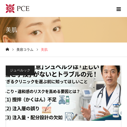
美肌
美容コラム
美肌
ホーム
ジュベルック