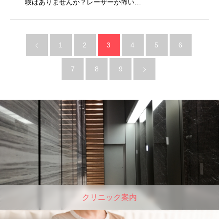
験はありませんか？レーザーが怖い…
1
2
3
4
5
6
7
8
9
クリニック案内