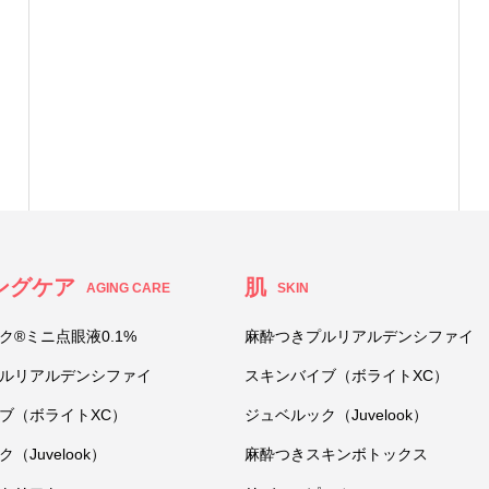
ングケア
肌
AGING CARE
SKIN
ク®ミニ点眼液0.1%
麻酔つきプルリアルデンシファイ
ルリアルデンシファイ
スキンバイブ（ボライトXC）
ブ（ボライトXC）
ジュベルック（Juvelook）
（Juvelook）
麻酔つきスキンボトックス