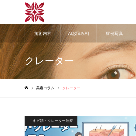
施術内容
AIお悩み相
症例写真
談
クレーター
美容コラム
クレーター
ホーム
ニキビ跡・クレーター治療