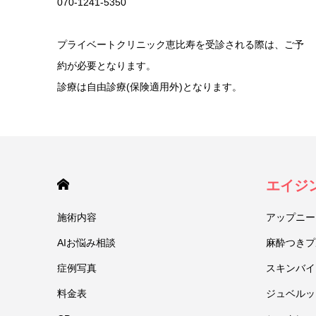
070-1241-5350
プライベートクリニック恵比寿を受診される際は、ご予
約が必要となります。
診療は自由診療(保険適用外)となります。
HOME
エイジ
施術内容
アップニー
AIお悩み相談
麻酔つきプ
症例写真
スキンバイ
料金表
ジュベルック