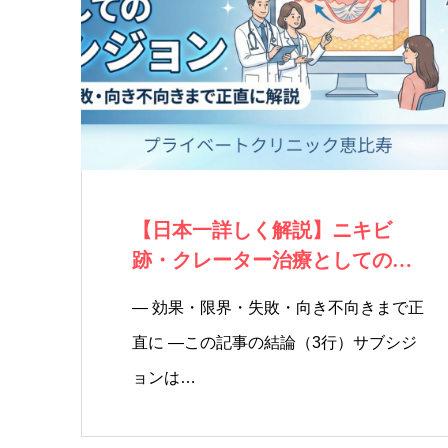
【日本一詳しく解説】ニキビ
跡・クレーター治療としてのサ
ブシジョン
― 効果・限界・失敗・向き不向きまで正
直に ―この記事の結論（3行）サブシジ
ョンは…