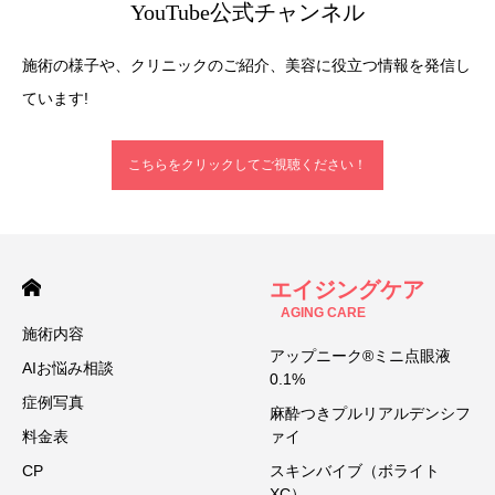
YouTube公式チャンネル
施術の様子や、クリニックのご紹介、美容に役立つ情報を発信し
ています!
こちらをクリックしてご視聴ください！
エイジングケア
AGING CARE
施術内容
アップニーク®ミニ点眼液
AIお悩み相談
0.1%
症例写真
麻酔つきプルリアルデンシフ
料金表
ァイ
CP
スキンバイブ（ボライト
XC）