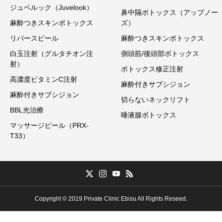
ジュベルック（Juvelook）
鼻中隔ボトックス（アップノー
麻酔つきスキンボトックス
ズ）
リバースピール
麻酔つきスキンボトックス
白玉注射（グルタチオン注
側頭筋/後頭部ボトックス
射）
ボトックス修正注射
高濃度ビタミンC注射
麻酔付きサブシジョン
麻酔付きサブシジョン
切らないネックリフト
BBL光治療
唾液腺ボトックス
マッサージピール（PRX-
T33）
Copyright © 2019 Private Clinic Ebisu All Rights Reseed.