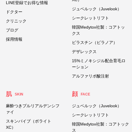
LINE登録でお得な情報
ジュベルック（Juvelook）
ドクター
シークレットリフト
クリニック
韓国Medytox社製：コアトッ
ブログ
クス
採用情報
ビラスチン（ビラノア）
デザレックス
15%ミノキシジル配合育毛ロ
ーション
アルファリポ酸注射
肌
顔
SKIN
FACE
麻酔つきプルリアルデンシフ
ジュベルック（Juvelook）
ァイ
シークレットリフト
スキンバイブ（ボライト
韓国Medytox社製：コアトック
XC）
ス