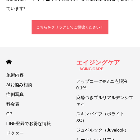
ています!
こちらをクリックしてご視聴ください！
エイジングケア
AGING CARE
施術内容
アップニーク®ミニ点眼液
AIお悩み相談
0.1%
症例写真
麻酔つきプルリアルデンシフ
料金表
ァイ
CP
スキンバイブ（ボライト
XC）
LINE登録でお得な情報
ジュベルック（Juvelook）
ドクター
シークレットリフト