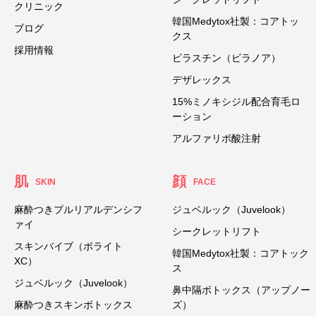
クリニック
韓国Medytox社製：コアトッ
ブログ
クス
採用情報
ビラスチン（ビラノア）
デザレックス
15%ミノキシジル配合育毛ロ
ーション
アルファリポ酸注射
肌
顔
SKIN
FACE
麻酔つきプルリアルデンシフ
ジュベルック（Juvelook）
ァイ
シークレットリフト
スキンバイブ（ボライト
韓国Medytox社製：コアトック
XC）
ス
ジュベルック（Juvelook）
鼻中隔ボトックス（アップノー
麻酔つきスキンボトックス
ズ）