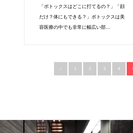
解説
「ボトックスはどこに打てるの？」「顔
だけ？体にもできる？」ボトックスは美
容医療の中でも非常に幅広い部…
1
2
3
4