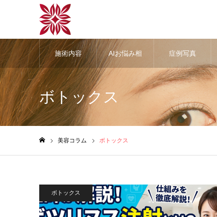
施術内容
AIお悩み相
症例写真
談
ボトックス
美容コラム
ボトックス
ホーム
ボトックス