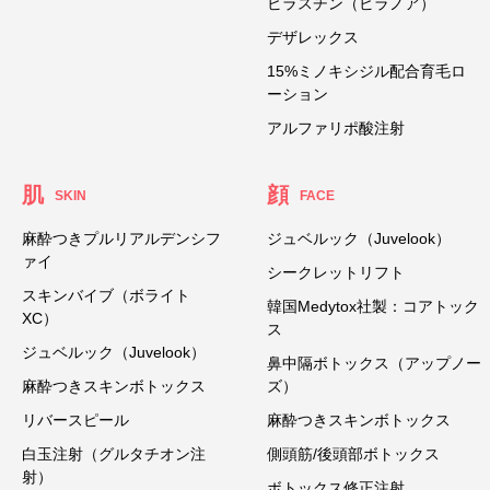
ビラスチン（ビラノア）
デザレックス
15%ミノキシジル配合育毛ロ
ーション
アルファリポ酸注射
肌
顔
SKIN
FACE
麻酔つきプルリアルデンシフ
ジュベルック（Juvelook）
ァイ
シークレットリフト
スキンバイブ（ボライト
韓国Medytox社製：コアトック
XC）
ス
ジュベルック（Juvelook）
鼻中隔ボトックス（アップノー
麻酔つきスキンボトックス
ズ）
リバースピール
麻酔つきスキンボトックス
白玉注射（グルタチオン注
側頭筋/後頭部ボトックス
射）
ボトックス修正注射