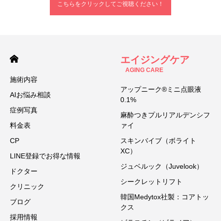
こちらをクリックしてご視聴ください！
エイジングケア
AGING CARE
施術内容
アップニーク®ミニ点眼液
AIお悩み相談
0.1%
症例写真
麻酔つきプルリアルデンシフ
料金表
ァイ
CP
スキンバイブ（ボライト
XC）
LINE登録でお得な情報
ジュベルック（Juvelook）
ドクター
シークレットリフト
クリニック
韓国Medytox社製：コアトッ
ブログ
クス
採用情報