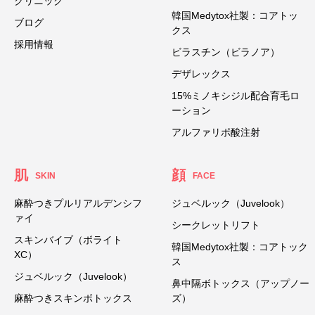
クリニック
韓国Medytox社製：コアトッ
ブログ
クス
採用情報
ビラスチン（ビラノア）
デザレックス
15%ミノキシジル配合育毛ロ
ーション
アルファリポ酸注射
肌
顔
SKIN
FACE
麻酔つきプルリアルデンシフ
ジュベルック（Juvelook）
ァイ
シークレットリフト
スキンバイブ（ボライト
韓国Medytox社製：コアトック
XC）
ス
ジュベルック（Juvelook）
鼻中隔ボトックス（アップノー
麻酔つきスキンボトックス
ズ）