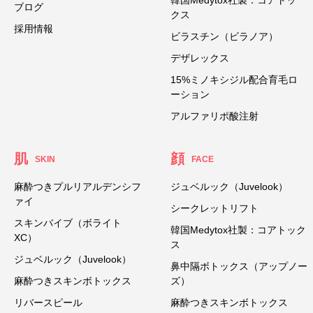
韓国Medytox社製：コアトッ
ブログ
クス
採用情報
ビラスチン（ビラノア）
デザレックス
15%ミノキシジル配合育毛ロ
ーション
アルファリポ酸注射
肌
顔
SKIN
FACE
麻酔つきプルリアルデンシフ
ジュベルック（Juvelook）
ァイ
シークレットリフト
スキンバイブ（ボライト
韓国Medytox社製：コアトック
XC）
ス
ジュベルック（Juvelook）
鼻中隔ボトックス（アップノー
麻酔つきスキンボトックス
ズ）
リバースピール
麻酔つきスキンボトックス