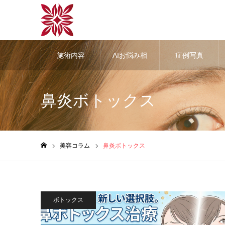
施術内容
AIお悩み相
症例写真
談
鼻炎ボトックス
美容コラム
鼻炎ボトックス
ホーム
ボトックス