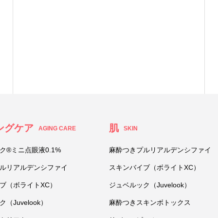
ングケア
肌
AGING CARE
SKIN
ク®ミニ点眼液0.1%
麻酔つきプルリアルデンシファイ
ルリアルデンシファイ
スキンバイブ（ボライトXC）
ブ（ボライトXC）
ジュベルック（Juvelook）
（Juvelook）
麻酔つきスキンボトックス