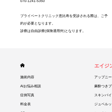
070-1241-5350
プライベートクリニック恵比寿を受診される際は、ご予
約が必要となります。
診療は自由診療(保険適用外)となります。
HOME
エイジ
施術内容
アップニー
AIお悩み相談
麻酔つきプ
症例写真
スキンバイ
料金表
ジュベルック