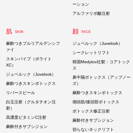
ーション
アルファリポ酸注射
肌
顔
SKIN
FACE
麻酔つきプルリアルデンシフ
ジュベルック（Juvelook）
ァイ
シークレットリフト
スキンバイブ（ボライト
韓国Medytox社製：コアトック
XC）
ス
ジュベルック（Juvelook）
鼻中隔ボトックス（アップノー
麻酔つきスキンボトックス
ズ）
リバースピール
麻酔つきスキンボトックス
白玉注射（グルタチオン注
側頭筋/後頭部ボトックス
射）
ボトックス修正注射
高濃度ビタミンC注射
麻酔付きサブシジョン
麻酔付きサブシジョン
切らないネックリフト