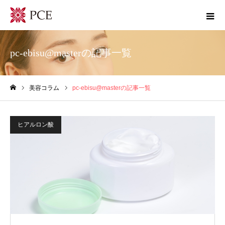
pc-ebisu@masterの記事一覧
美容コラム
pc-ebisu@masterの記事一覧
ホーム
ヒアルロン酸