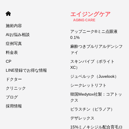
エイジングケア
AGING CARE
施術内容
アップニーク®ミニ点眼液
AIお悩み相談
0.1%
症例写真
麻酔つきプルリアルデンシフ
料金表
ァイ
CP
スキンバイブ（ボライト
XC）
LINE登録でお得な情報
ジュベルック（Juvelook）
ドクター
シークレットリフト
クリニック
韓国Medytox社製：コアトッ
ブログ
クス
採用情報
ビラスチン（ビラノア）
デザレックス
15%ミノキシジル配合育毛ロ