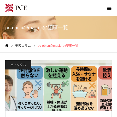
pc-ebisu@masterの記事一覧
美容コラム
pc-ebisu@masterの記事一覧
ホーム
ボトックス