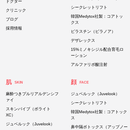
ドクター
シークレットリフト
クリニック
韓国Medytox社製：コアトッ
ブログ
クス
採用情報
ビラスチン（ビラノア）
デザレックス
15%ミノキシジル配合育毛ロ
ーション
アルファリポ酸注射
肌
顔
SKIN
FACE
麻酔つきプルリアルデンシフ
ジュベルック（Juvelook）
ァイ
シークレットリフト
スキンバイブ（ボライト
韓国Medytox社製：コアトック
XC）
ス
ジュベルック（Juvelook）
鼻中隔ボトックス（アップノー