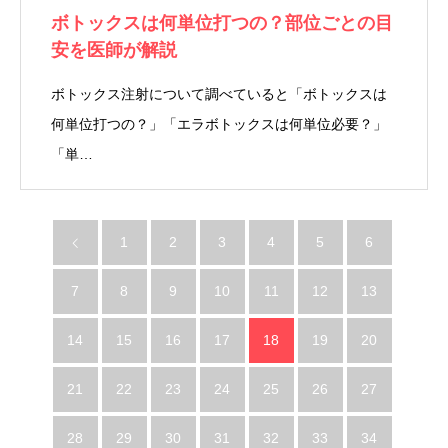
ボトックスは何単位打つの？部位ごとの目
安を医師が解説
ボトックス注射について調べていると「ボトックスは
何単位打つの？」「エラボトックスは何単位必要？」
「単…
1
2
3
4
5
6
7
8
9
10
11
12
13
14
15
16
17
18
19
20
21
22
23
24
25
26
27
28
29
30
31
32
33
34