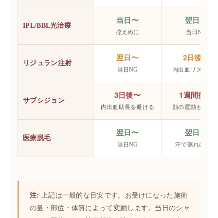
当日〜
翌日〜
IPL/BBL光治療
控えめに
当日NG
翌日〜
2日後〜
リジュラン注射
当日NG
内出血リスク考
3日後〜
1週間後〜
サブシジョン
内出血助長を避ける
顔の運動も控え
翌日〜
翌日〜
医療脱毛
当日NG
汗で蒸れに注意
注:
上記は一般的な目安です。お受けになった施術
の量・部位・体質によって変動します。当日のシャ