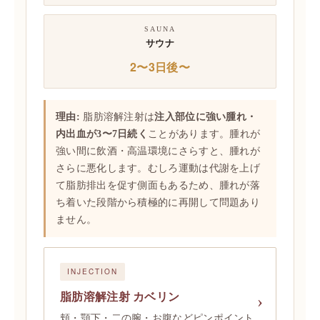
SAUNA
サウナ
2〜3日後〜
理由:
脂肪溶解注射は
注入部位に強い腫れ・
内出血が3〜7日続く
ことがあります。腫れが
強い間に飲酒・高温環境にさらすと、腫れが
さらに悪化します。むしろ運動は代謝を上げ
て脂肪排出を促す側面もあるため、腫れが落
ち着いた段階から積極的に再開して問題あり
ません。
INJECTION
脂肪溶解注射 カベリン
頬・顎下・二の腕・お腹などピンポイント