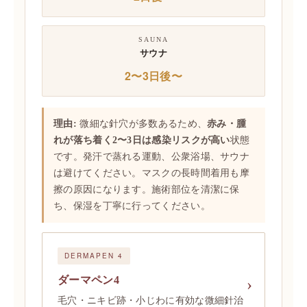
SAUNA
サウナ
2〜3日後〜
理由:
微細な針穴が多数あるため、
赤み・腫
れが落ち着く2〜3日は感染リスクが高い
状態
です。発汗で蒸れる運動、公衆浴場、サウナ
は避けてください。マスクの長時間着用も摩
擦の原因になります。施術部位を清潔に保
ち、保湿を丁寧に行ってください。
DERMAPEN 4
ダーマペン4
毛穴・ニキビ跡・小じわに有効な微細針治