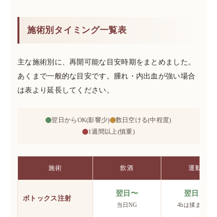
施術別タイミング一覧表
主な施術別に、再開可能な目安時期をまとめました。
あくまで一般的な目安です。腫れ・内出血が強い場合
は表より延長してください。
翌日からOK(影響少)
数日空ける(中程度)
1週間以上(慎重)
施術
飲酒
運動
翌日〜
翌日〜
ボトックス注射
当日NG
4hは揉まない