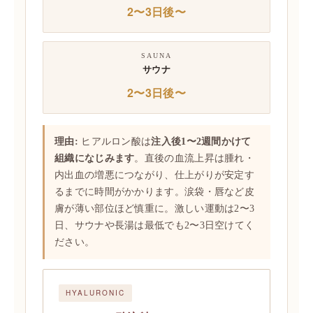
2〜3日後〜
SAUNA
サウナ
2〜3日後〜
理由:
ヒアルロン酸は
注入後1〜2週間かけて
組織になじみます
。直後の血流上昇は腫れ・
内出血の増悪につながり、仕上がりが安定す
るまでに時間がかかります。涙袋・唇など皮
膚が薄い部位ほど慎重に。激しい運動は2〜3
日、サウナや長湯は最低でも2〜3日空けてく
ださい。
HYALURONIC