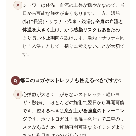
A
シャワーは体温・血流の上昇が穏やかなので、当
日から可能な施術が多くあります。一方、湯船
(特に長湯)・サウナ・温泉・銭湯は
全身の血流と
体温を大きく上げ、かつ感染リスクもある
ため、
より長い休止期間を設けます。湯船・サウナを同
じ「入浴」として一括りに考えないことが大切で
す。
Q
毎日のヨガやストレッチも控えるべきですか?
A
心拍数が大きく上がらないストレッチ・軽いヨ
ガ・散歩は、ほとんどの施術で翌日から再開可能
です。控えるべきは
息が上がる強度のトレーニン
グ
です。ホットヨガは「高温＋発汗」で二重のリ
スクがあるため、運動再開可能なタイミングより
さらに数日空けるのが安心です。