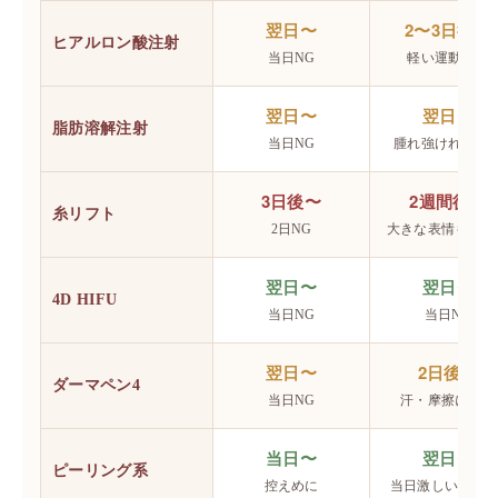
翌日〜
2〜3日後〜
ヒアルロン酸注射
当日NG
軽い運動から
翌日〜
翌日〜
脂肪溶解注射
当日NG
腫れ強ければ延
3日後〜
2週間後〜
糸リフト
2日NG
大きな表情も控え
翌日〜
翌日〜
4D HIFU
当日NG
当日NG
翌日〜
2日後〜
ダーマペン4
当日NG
汗・摩擦に注意
当日〜
翌日〜
ピーリング系
控えめに
当日激しい運動N