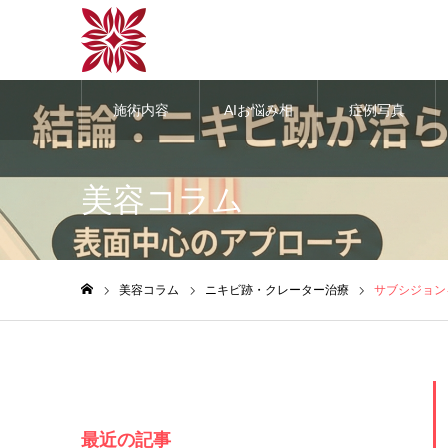
施術内容
AIお悩み相
症例写真
談
美容コラム
美容コラム
ニキビ跡・クレーター治療
サブシジョン
ホーム
最近の記事