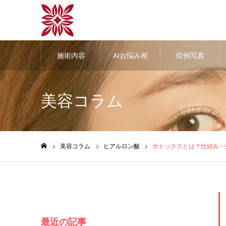
施術内容
AIお悩み相
症例写真
談
美容コラム
美容コラム
ヒアルロン酸
ボトックスとは？仕組み・
ホーム
最近の記事