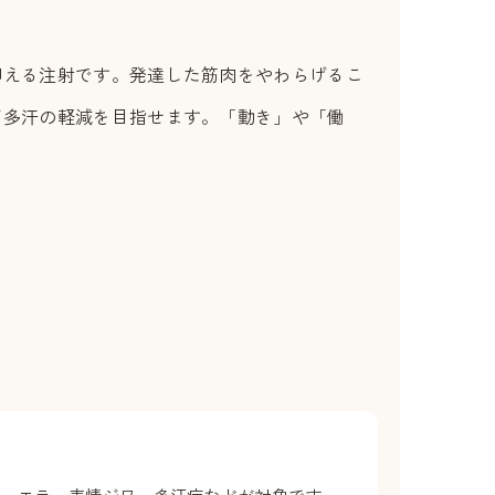
抑える注射です。発達した筋肉をやわらげるこ
ば多汗の軽減を目指せます。「動き」や「働
す。エラ・表情ジワ・多汗症などが対象です。