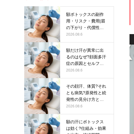
額ボトックスの副作
用・リスク・費用|眉
の下がり・代償性発
汗・保険適…
2026.08.6
額だけ汗が異常に出
るのはなぜ?顔面多汗
症の原因とセルフチ
ェック
2026.08.6
その顔汗、体質?それ
とも病気?原発性と続
発性の見分け方と受
診の目安…
2026.08.6
額の汗にボトックス
は効く?仕組み・効果