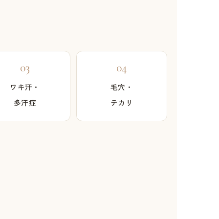
03
04
ワキ汗・
毛穴・
多汗症
テカリ