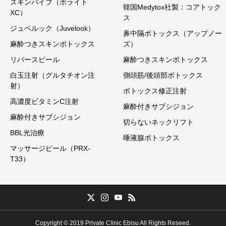
スキンバイブ（ボライト
韓国Medytox社製：コアトック
XC）
ス
ジュベルック（Juvelook）
鼻中隔ボトックス（アップノー
麻酔つきスキンボトックス
ズ）
リバースピール
麻酔つきスキンボトックス
白玉注射（グルタチオン注
側頭筋/後頭部ボトックス
射）
ボトックス修正注射
高濃度ビタミンC注射
麻酔付きサブシジョン
麻酔付きサブシジョン
切らないネックリフト
BBL光治療
唾液腺ボトックス
マッサージピール（PRX-
T33）
Copyright © 2019 Private Clinic Ebisu All Rights Reseed.