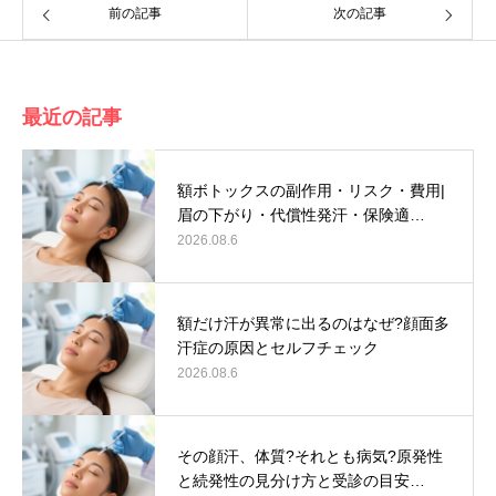
前の記事
次の記事
最近の記事
額ボトックスの副作用・リスク・費用|
眉の下がり・代償性発汗・保険適…
2026.08.6
額だけ汗が異常に出るのはなぜ?顔面多
汗症の原因とセルフチェック
2026.08.6
その顔汗、体質?それとも病気?原発性
と続発性の見分け方と受診の目安…