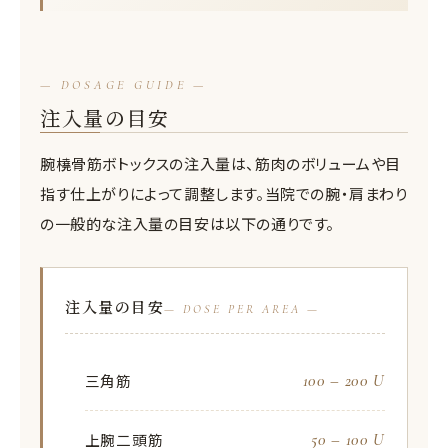
— DOSAGE GUIDE —
注入量の目安
腕橈骨筋ボトックスの注入量は、筋肉のボリュームや目
指す仕上がりによって調整します。当院での腕・肩まわり
の一般的な注入量の目安は以下の通りです。
注入量の目安
— DOSE PER AREA —
100 – 200 U
三角筋
50 – 100 U
上腕二頭筋