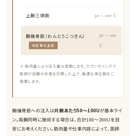
50 – 100 U
上腕三頭筋
50 – 100
腕橈骨筋（わんとうこつきん）
U
本記事の主役
※ 筋肉量により注入量は変動します。カウンセリングで
医師が前腕の状態を診察した上で、最適な単位数をご
提案します。
腕橈骨筋への注入は
片腕あたり50〜100U
が基本ライ
ン。両腕同時に施術する場合は、合計100〜200Uを目
安にお考えください。筋肉量や仕事内容によって、医師