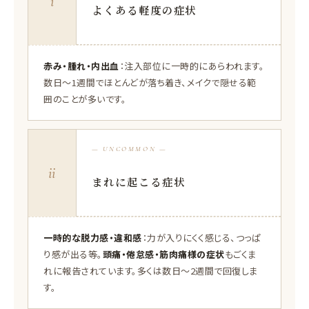
i
よくある軽度の症状
赤み・腫れ・内出血
：注入部位に一時的にあらわれます。
数日〜1週間でほとんどが落ち着き、メイクで隠せる範
囲のことが多いです。
— UNCOMMON —
ii
まれに起こる症状
一時的な脱力感・違和感
：力が入りにくく感じる、つっぱ
り感が出る等。
頭痛・倦怠感・筋肉痛様の症状
もごくま
れに報告されています。多くは数日〜2週間で回復しま
す。