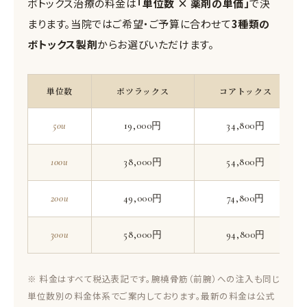
ボトックス治療の料金は
「単位数 × 薬剤の単価」
で決
まります。当院ではご希望・ご予算に合わせて
3種類の
ボトックス製剤
からお選びいただけます。
単位数
ボツラックス
コアトックス
50u
19,000円
34,800円
100u
38,000円
54,800円
200u
49,000円
74,800円
300u
58,000円
94,800円
※ 料金はすべて税込表記です。腕橈骨筋（前腕）への注入も同じ
単位数別の料金体系でご案内しております。最新の料金は公式