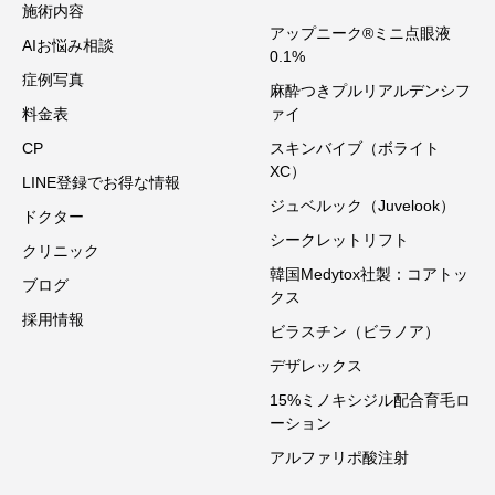
施術内容
アップニーク®ミニ点眼液
AIお悩み相談
0.1%
症例写真
麻酔つきプルリアルデンシフ
料金表
ァイ
CP
スキンバイブ（ボライト
XC）
LINE登録でお得な情報
ジュベルック（Juvelook）
ドクター
シークレットリフト
クリニック
韓国Medytox社製：コアトッ
ブログ
クス
採用情報
ビラスチン（ビラノア）
デザレックス
15%ミノキシジル配合育毛ロ
ーション
アルファリポ酸注射