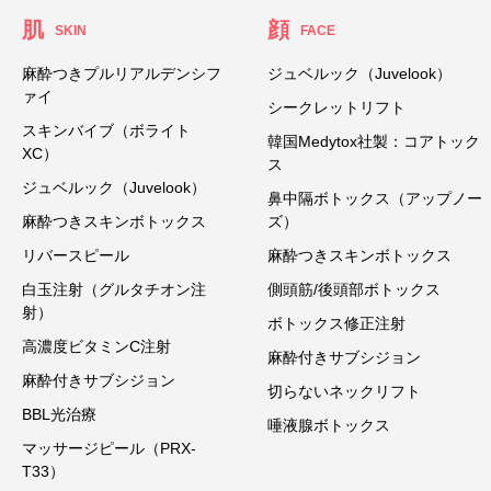
肌
顔
SKIN
FACE
麻酔つきプルリアルデンシフ
ジュベルック（Juvelook）
ァイ
シークレットリフト
スキンバイブ（ボライト
韓国Medytox社製：コアトック
XC）
ス
ジュベルック（Juvelook）
鼻中隔ボトックス（アップノー
麻酔つきスキンボトックス
ズ）
リバースピール
麻酔つきスキンボトックス
白玉注射（グルタチオン注
側頭筋/後頭部ボトックス
射）
ボトックス修正注射
高濃度ビタミンC注射
麻酔付きサブシジョン
麻酔付きサブシジョン
切らないネックリフト
BBL光治療
唾液腺ボトックス
マッサージピール（PRX-
T33）