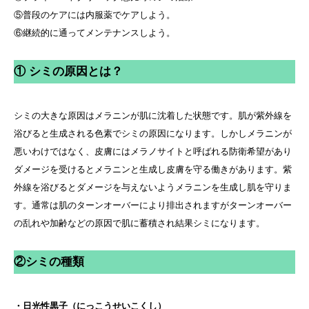
⑤普段のケアには内服薬でケアしよう。
⑥継続的に通ってメンテナンスしよう。
① シミの原因とは？
シミの大きな原因はメラニンが肌に沈着した状態です。肌が紫外線を
浴びると生成される色素でシミの原因になります。しかしメラニンが
悪いわけではなく、皮膚にはメラノサイトと呼ばれる防衛希望があり
ダメージを受けるとメラニンと生成し皮膚を守る働きがあります。紫
外線を浴びるとダメージを与えないようメラニンを生成し肌を守りま
す。通常は肌のターンオーバーにより排出されますがターンオーバー
の乱れや加齢などの原因で肌に蓄積され結果シミになります。
②シミの種類
・日光性黒子（にっこうせいこくし）