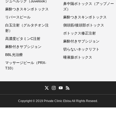
ジュベルック（Juvelook）
鼻中隔ボトックス（アップノー
麻酔つきスキンボトックス
ズ）
リバースピール
麻酔つきスキンボトックス
白玉注射（グルタチオン注
側頭筋/後頭部ボトックス
射）
ボトックス修正注射
高濃度ビタミンC注射
麻酔付きサブシジョン
麻酔付きサブシジョン
切らないネックリフト
BBL光治療
唾液腺ボトックス
マッサージピール（PRX-
T33）
Copyright © 2019 Private Clinic Ebisu All Rights Reseed.