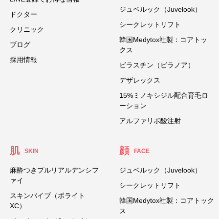
ジュベルック（Juvelook）
ドクター
シークレットリフト
クリニック
韓国Medytox社製：コアトッ
ブログ
クス
採用情報
ビラスチン（ビラノア）
デザレックス
15%ミノキシジル配合育毛ロ
ーション
アルファリポ酸注射
肌
顔
SKIN
FACE
麻酔つきプルリアルデンシフ
ジュベルック（Juvelook）
ァイ
シークレットリフト
スキンバイブ（ボライト
韓国Medytox社製：コアトック
XC）
ス