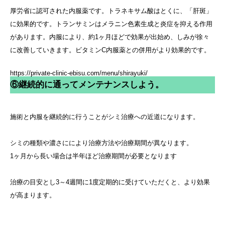
厚労省に認可された内服薬です。トラネキサム酸はとくに、「肝斑」
に効果的です。トランサミンはメラニン色素生成と炎症を抑える作用
があります。内服により、約1ヶ月ほどで効果が出始め、しみが徐々
に改善していきます。ビタミンC内服薬との併用がより効果的です。
https://private-clinic-ebisu.com/menu/shirayuki/
⑥継続的に通ってメンテナンスしよう。
施術と内服を継続的に行うことがシミ治療への近道になります。
シミの種類や濃さににより治療方法や治療期間が異なります。
1ヶ月から長い場合は半年ほど治療期間が必要となります
治療の目安とし3～4週間に1度定期的に受けていただくと、より効果
が高まります。