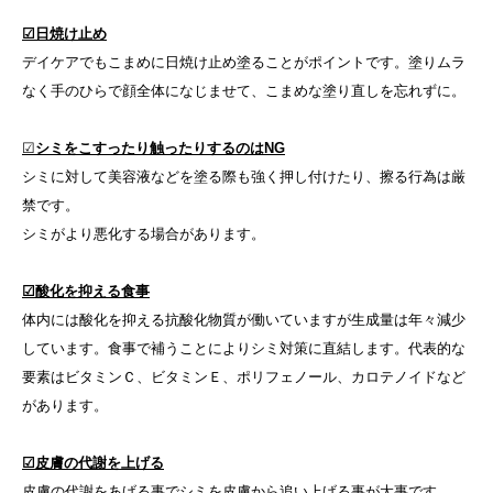
☑日焼け止め
デイケアでもこまめに日焼け止め塗ることがポイントです。塗りムラ
なく手のひらで顔全体になじませて、こまめな塗り直しを忘れずに。
☑
シミをこすったり触ったりするのはNG
シミに対して美容液などを塗る際も強く押し付けたり、擦る行為は厳
禁です。
シミがより悪化する場合があります。
☑酸化を抑える食事
体内には酸化を抑える抗酸化物質が働いていますが生成量は年々減少
しています。食事で補うことによりシミ対策に直結します。代表的な
要素はビタミンＣ、ビタミンＥ、ポリフェノール、カロテノイドなど
があります。
☑皮膚の代謝を上げる
皮膚の代謝をあげる事でシミを皮膚から追い上げる事が大事です。