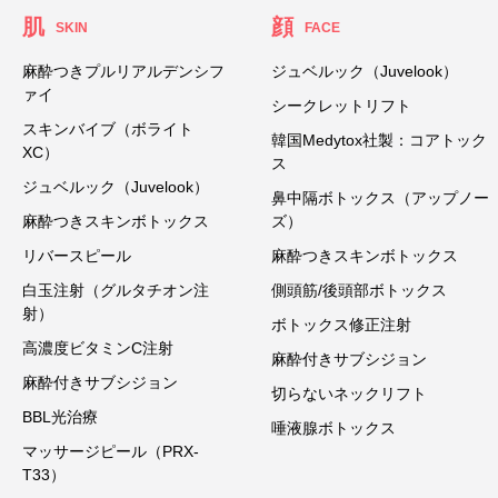
肌
顔
SKIN
FACE
麻酔つきプルリアルデンシフ
ジュベルック（Juvelook）
ァイ
シークレットリフト
スキンバイブ（ボライト
韓国Medytox社製：コアトック
XC）
ス
ジュベルック（Juvelook）
鼻中隔ボトックス（アップノー
麻酔つきスキンボトックス
ズ）
リバースピール
麻酔つきスキンボトックス
白玉注射（グルタチオン注
側頭筋/後頭部ボトックス
射）
ボトックス修正注射
高濃度ビタミンC注射
麻酔付きサブシジョン
麻酔付きサブシジョン
切らないネックリフト
BBL光治療
唾液腺ボトックス
マッサージピール（PRX-
T33）