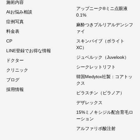
施術内容
アップニーク®ミニ点眼液
AIお悩み相談
0.1%
症例写真
麻酔つきプルリアルデンシフ
料金表
ァイ
CP
スキンバイブ（ボライト
XC）
LINE登録でお得な情報
ジュベルック（Juvelook）
ドクター
シークレットリフト
クリニック
韓国Medytox社製：コアトッ
ブログ
クス
採用情報
ビラスチン（ビラノア）
デザレックス
15%ミノキシジル配合育毛ロ
ーション
アルファリポ酸注射