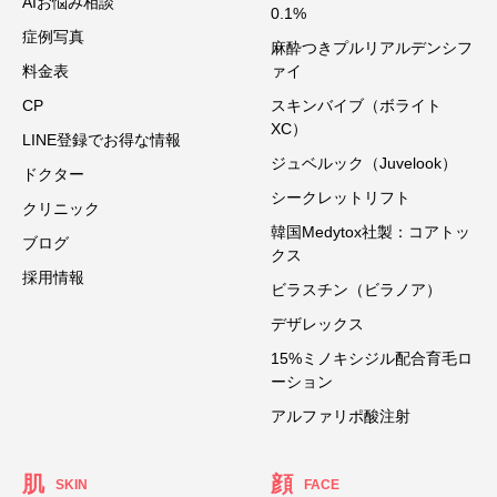
AIお悩み相談
0.1%
症例写真
麻酔つきプルリアルデンシフ
料金表
ァイ
CP
スキンバイブ（ボライト
XC）
LINE登録でお得な情報
ジュベルック（Juvelook）
ドクター
シークレットリフト
クリニック
韓国Medytox社製：コアトッ
ブログ
クス
採用情報
ビラスチン（ビラノア）
デザレックス
15%ミノキシジル配合育毛ロ
ーション
アルファリポ酸注射
肌
顔
SKIN
FACE