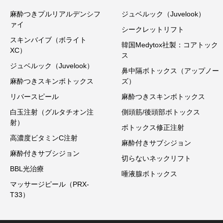
麻酔つきプルリアルデンシフ
ジュベルック（Juvelook）
ァイ
シークレットリフト
スキンバイブ（ボライト
韓国Medytox社製：コアトック
XC）
ス
ジュベルック（Juvelook）
鼻中隔ボトックス（アップノー
麻酔つきスキンボトックス
ズ）
リバースピール
麻酔つきスキンボトックス
白玉注射（グルタチオン注
側頭筋/後頭部ボトックス
射）
ボトックス修正注射
高濃度ビタミンC注射
麻酔付きサブシジョン
麻酔付きサブシジョン
切らないネックリフト
BBL光治療
唾液腺ボトックス
マッサージピール（PRX-
T33）