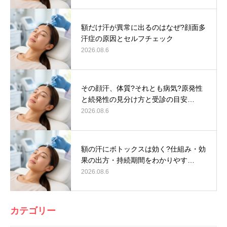
額だけ汗が異常に出るのはなぜ?顔面多
汗症の原因とセルフチェック
2026.08.6
その顔汗、体質?それとも病気?原発性
と続発性の見分け方と受診の目安…
2026.08.6
額の汗にボトックスは効く?仕組み・効
果の出方・持続期間をわかりやす…
2026.08.6
カテゴリー