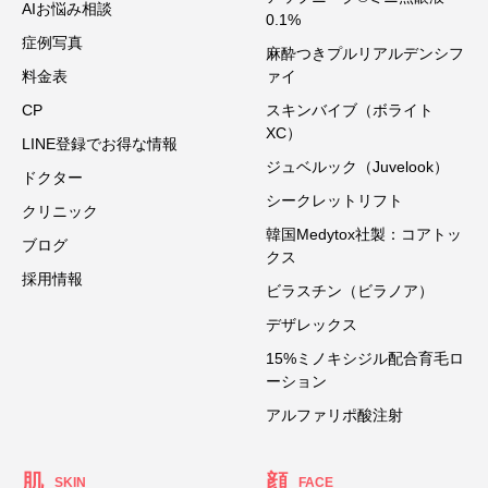
AIお悩み相談
0.1%
症例写真
麻酔つきプルリアルデンシフ
料金表
ァイ
CP
スキンバイブ（ボライト
XC）
LINE登録でお得な情報
ジュベルック（Juvelook）
ドクター
シークレットリフト
クリニック
韓国Medytox社製：コアトッ
ブログ
クス
採用情報
ビラスチン（ビラノア）
デザレックス
15%ミノキシジル配合育毛ロ
ーション
アルファリポ酸注射
肌
顔
SKIN
FACE