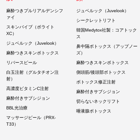
麻酔つきプルリアルデンシフ
ジュベルック（Juvelook）
ァイ
シークレットリフト
スキンバイブ（ボライト
韓国Medytox社製：コアトック
XC）
ス
ジュベルック（Juvelook）
鼻中隔ボトックス（アップノー
麻酔つきスキンボトックス
ズ）
リバースピール
麻酔つきスキンボトックス
白玉注射（グルタチオン注
側頭筋/後頭部ボトックス
射）
ボトックス修正注射
高濃度ビタミンC注射
麻酔付きサブシジョン
麻酔付きサブシジョン
切らないネックリフト
BBL光治療
唾液腺ボトックス
マッサージピール（PRX-
T33）