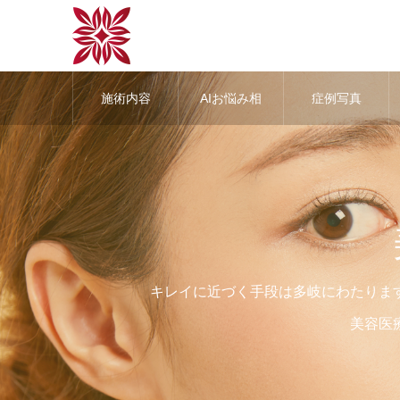
施術内容
AIお悩み相
症例写真
談
キレイに近づく手段は多岐にわたりま
美容医