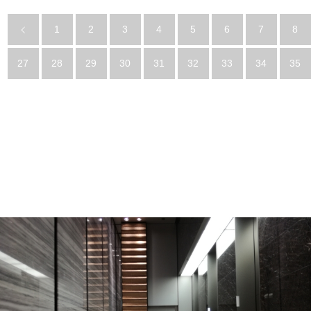
1
2
3
4
5
6
7
8
27
28
29
30
31
32
33
34
35