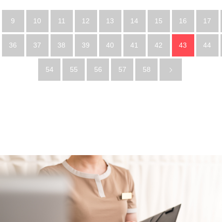
9
10
11
12
13
14
15
16
17
36
37
38
39
40
41
42
43
44
54
55
56
57
58