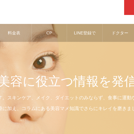
料金表
CP
LINE登録で
ドクター
お得な情報
美容に役立つ情報を発
す。スキンケア、メイク、ダイエットのみならず、食事に運動
療に加え、コラムにある美容マメ知識でさらにキレイを磨きま