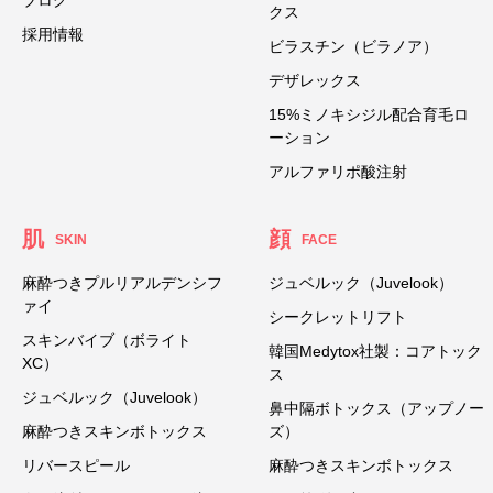
ブログ
クス
採用情報
ビラスチン（ビラノア）
デザレックス
15%ミノキシジル配合育毛ロ
ーション
アルファリポ酸注射
肌
顔
SKIN
FACE
麻酔つきプルリアルデンシフ
ジュベルック（Juvelook）
ァイ
シークレットリフト
スキンバイブ（ボライト
韓国Medytox社製：コアトック
XC）
ス
ジュベルック（Juvelook）
鼻中隔ボトックス（アップノー
麻酔つきスキンボトックス
ズ）
リバースピール
麻酔つきスキンボトックス