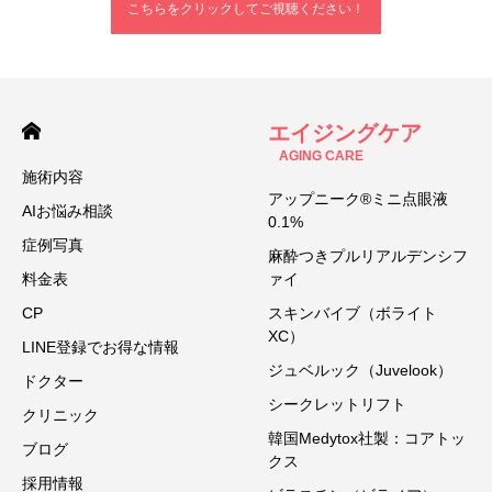
こちらをクリックしてご視聴ください！
エイジングケア
AGING CARE
施術内容
アップニーク®ミニ点眼液
AIお悩み相談
0.1%
症例写真
麻酔つきプルリアルデンシフ
料金表
ァイ
CP
スキンバイブ（ボライト
XC）
LINE登録でお得な情報
ジュベルック（Juvelook）
ドクター
シークレットリフト
クリニック
韓国Medytox社製：コアトッ
ブログ
クス
採用情報