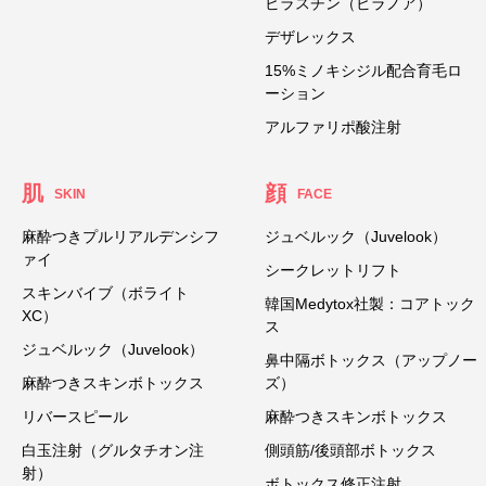
ビラスチン（ビラノア）
デザレックス
15%ミノキシジル配合育毛ロ
ーション
アルファリポ酸注射
肌
顔
SKIN
FACE
麻酔つきプルリアルデンシフ
ジュベルック（Juvelook）
ァイ
シークレットリフト
スキンバイブ（ボライト
韓国Medytox社製：コアトック
XC）
ス
ジュベルック（Juvelook）
鼻中隔ボトックス（アップノー
麻酔つきスキンボトックス
ズ）
リバースピール
麻酔つきスキンボトックス
白玉注射（グルタチオン注
側頭筋/後頭部ボトックス
射）
ボトックス修正注射