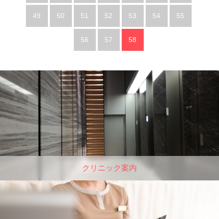
49
50
51
52
53
54
55
56
57
58
クリニック案内